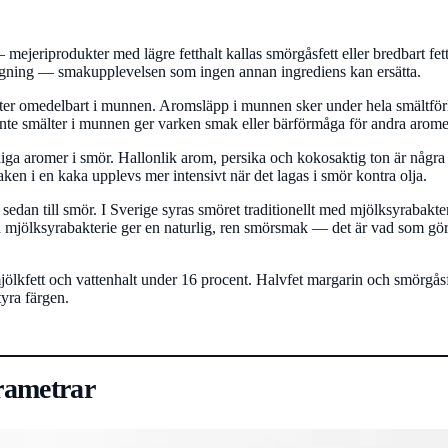
mejeriprodukter med lägre fetthalt kallas smörgåsfett eller bredbart fett
atlagning — smakupplevelsen som ingen annan ingrediens kan ersätta.
ter omedelbart i munnen. Aromsläpp i munnen sker under hela smältförlo
inte smälter i munnen ger varken smak eller bärförmåga för andra arome
turliga aromer i smör. Hallonlik arom, persika och kokosaktig ton är 
aken i en kaka upplevs mer intensivt när det lagas i smör kontra olja.
dan till smör. I Sverige syras smöret traditionellt med mjölksyrabakteri
ed mjölksyrabakterie ger en naturlig, ren smörsmak — det är vad som gör
lkfett och vattenhalt under 16 procent. Halvfet margarin och smörgåsf
tyra färgen.
rametrar