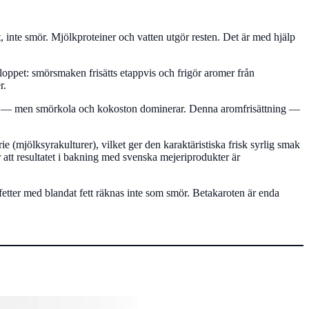
, inte smör. Mjölkproteiner och vatten utgör resten. Det är med hjälp
ppet: smörsmaken frisätts etappvis och frigör aromer från
r.
några — men smörkola och kokoston dominerar. Denna aromfrisättning —
e (mjölksyrakulturer), vilket ger den karaktäristiska frisk syrlig smak
 att resultatet i bakning med svenska mejeriprodukter är
etter med blandat fett räknas inte som smör. Betakaroten är enda