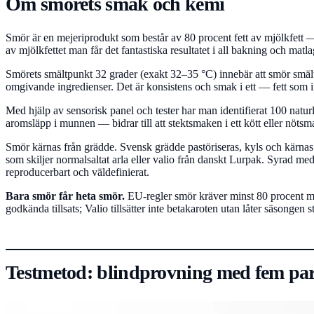
Om smörets smak och kemi
Smör är en mejeriprodukt som består av 80 procent fett av mjölkfett — 
av mjölkfettet man får det fantastiska resultatet i all bakning och m
Smörets smältpunkt 32 grader (exakt 32–35 °C) innebär att smör smäl
omgivande ingredienser. Det är konsistens och smak i ett — fett som 
Med hjälp av sensorisk panel och tester har man identifierat 100 na
aromsläpp i munnen — bidrar till att stektsmaken i ett kött eller nötsm
Smör kärnas från grädde. Svensk grädde pastöriseras, kyls och kärnas se
som skiljer normalsaltat arla eller valio från danskt Lurpak. Syrad m
reproducerbart och väldefinierat.
Bara smör får heta smör.
EU-regler smör kräver minst 80 procent mjö
godkända tillsats; Valio tillsätter inte betakaroten utan låter säsongen s
Testmetod: blindprovning med fem pa