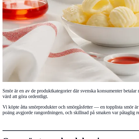
Smör är en av de produktkategorier där svenska konsumenter betalar m
värd att göra ordentligt.
Vi köpte åtta smörprodukter och smörgåsfetter — en topplista smör är 
poäng avgjorde rangordningen, och skillnad på smaken var påtaglig red