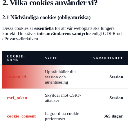
2. Vilka cookies använder vi?
2.1 Nödvändiga cookies (obligatoriska)
Dessa cookies är
essentiella
för att vår webbplats ska fungera
korrekt. De kräver
inte användarens samtycke
enligt GDPR och
ePrivacy-direktiven.
COOKIE-
SYFTE
VARAKTIGHET
NAMN
Upprätthåller din
session_id
session och
Session
autentisering
Skyddar mot CSRF-
csrf_token
Session
attacker
Lagrar dina cookie-
cookie_consent
365 dagar
preferenser