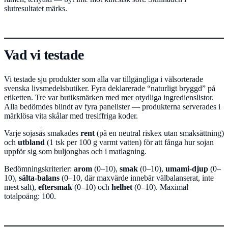
slutresultatet märks.
Vad vi testade
Vi testade sju produkter som alla var tillgängliga i välsorterade
svenska livsmedelsbutiker. Fyra deklarerade “naturligt bryggd” på
etiketten. Tre var butiksmärken med mer otydliga ingredienslistor.
Alla bedömdes blindt av fyra panelister — produkterna serverades i
märklösa vita skålar med tresiffriga koder.
Varje sojasås smakades
rent
(på en neutral riskex utan smaksättning)
och
utbland
(1 tsk per 100 g varmt vatten) för att fånga hur sojan
uppför sig som buljongbas och i matlagning.
Bedömningskriterier:
arom
(0–10),
smak
(0–10),
umami-djup
(0–
10),
sälta-balans
(0–10, där maxvärde innebär välbalanserat, inte
mest salt),
eftersmak
(0–10) och
helhet
(0–10). Maximal
totalpoäng: 100.