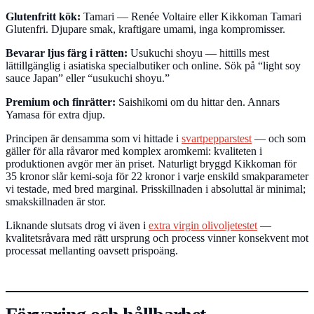
Glutenfritt kök:
Tamari — Renée Voltaire eller Kikkoman Tamari
Glutenfri. Djupare smak, kraftigare umami, inga kompromisser.
Bevarar ljus färg i rätten:
Usukuchi shoyu — hittills mest
lättillgänglig i asiatiska specialbutiker och online. Sök på “light soy
sauce Japan” eller “usukuchi shoyu.”
Premium och finrätter:
Saishikomi om du hittar den. Annars
Yamasa för extra djup.
Principen är densamma som vi hittade i
svartpepparstest
— och som
gäller för alla råvaror med komplex aromkemi: kvaliteten i
produktionen avgör mer än priset. Naturligt bryggd Kikkoman för
35 kronor slår kemi-soja för 22 kronor i varje enskild smakparameter
vi testade, med bred marginal. Prisskillnaden i absoluttal är minimal;
smakskillnaden är stor.
Liknande slutsats drog vi även i
extra virgin olivoljetestet
—
kvalitetsråvara med rätt ursprung och process vinner konsekvent mot
processat mellanting oavsett prispoäng.