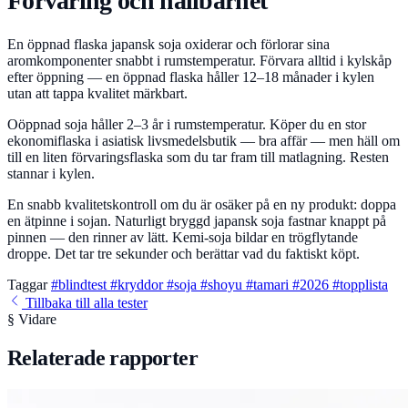
Förvaring och hållbarhet
En öppnad flaska japansk soja oxiderar och förlorar sina
aromkomponenter snabbt i rumstemperatur. Förvara alltid i kylskåp
efter öppning — en öppnad flaska håller 12–18 månader i kylen
utan att tappa kvalitet märkbart.
Oöppnad soja håller 2–3 år i rumstemperatur. Köper du en stor
ekonomiflaska i asiatisk livsmedelsbutik — bra affär — men häll om
till en liten förvaringsflaska som du tar fram till matlagning. Resten
stannar i kylen.
En snabb kvalitetskontroll om du är osäker på en ny produkt: doppa
en ätpinne i sojan. Naturligt bryggd japansk soja fastnar knappt på
pinnen — den rinner av lätt. Kemi-soja bildar en trögflytande
droppe. Det tar tre sekunder och berättar vad du faktiskt köpt.
Taggar
#blindtest
#kryddor
#soja
#shoyu
#tamari
#2026
#topplista
Tillbaka till alla tester
§ Vidare
Relaterade rapporter