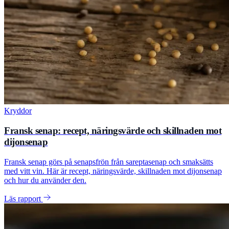
Kryddor
Fransk senap: recept, näringsvärde och skillnaden mot
dijonsenap
Fransk senap görs på senapsfrön från sareptasenap och smaksätts
med vitt vin. Här är recept, näringsvärde, skillnaden mot dijonsenap
och hur du använder den.
Läs rapport