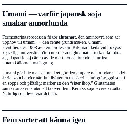
Umami — varför japansk soja
smakar annorlunda
Fermenteringsprocessen frigör
glutamat
, den aminosyra som ger
upphov till umami — den femte grundsmaken. Umami
identifierades 1908 av kemiprofessorn Kikunae Ikeda vid Tokyos
kejserliga universitet när han isolerade glutamat ur torkad kombu-
alg. Japansk soja är en av de mest koncentrerade naturliga
umamikällorna i matlagning.
Umami gör inte mat saltare. Det gör den djupare och rundare — det
är det som händer när du tillsätter en matsked naturligt bryggd soja i
en soppa och plötsligt märker att den “sitter ihop.” Glutamaten
samlar smakerna utan att ta över dem. Kemisk soja levererar sälta.
Naturlig soja levererar det här.
Fem sorter att känna igen