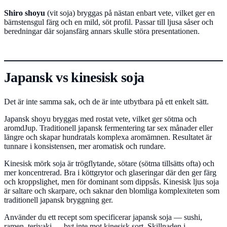
Shiro shoyu
(vit soja) bryggas på nästan enbart vete, vilket ger en
bärnstensgul färg och en mild, söt profil. Passar till ljusa såser och
beredningar där sojansfärg annars skulle störa presentationen.
Japansk vs kinesisk soja
Det är inte samma sak, och de är inte utbytbara på ett enkelt sätt.
Japansk shoyu bryggas med rostat vete, vilket ger sötma och
aromdJup. Traditionell japansk fermentering tar sex månader eller
längre och skapar hundratals komplexa aromämnen. Resultatet är
tunnare i konsistensen, mer aromatisk och rundare.
Kinesisk mörk soja är trögflytande, sötare (sötma tillsätts ofta) och
mer koncentrerad. Bra i köttgrytor och glaseringar där den ger färg
och kroppslighet, men för dominant som dippsås. Kinesisk ljus soja
är saltare och skarpare, och saknar den blomliga komplexiteten som
traditionell japansk bryggning ger.
Använder du ett recept som specificerar japansk soja — sushi,
ramen, teriyaki — byt inte mot kinesisk sort. Skillnaden i