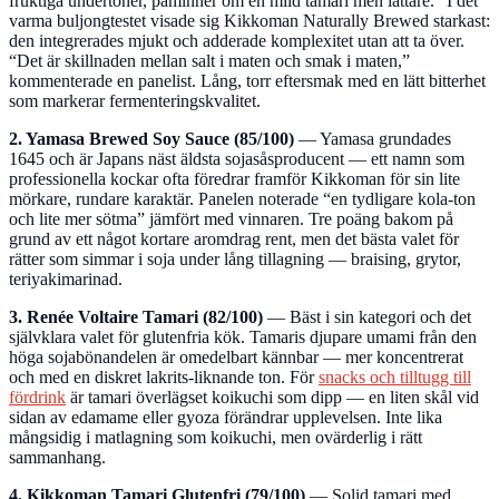
fruktiga undertoner, påminner om en mild tamari men lättare.” I det
varma buljongtestet visade sig Kikkoman Naturally Brewed starkast:
den integrerades mjukt och adderade komplexitet utan att ta över.
“Det är skillnaden mellan salt i maten och smak i maten,”
kommenterade en panelist. Lång, torr eftersmak med en lätt bitterhet
som markerar fermenteringskvalitet.
2. Yamasa Brewed Soy Sauce (85/100)
— Yamasa grundades
1645 och är Japans näst äldsta sojasåsproducent — ett namn som
professionella kockar ofta föredrar framför Kikkoman för sin lite
mörkare, rundare karaktär. Panelen noterade “en tydligare kola-ton
och lite mer sötma” jämfört med vinnaren. Tre poäng bakom på
grund av ett något kortare aromdrag rent, men det bästa valet för
rätter som simmar i soja under lång tillagning — braising, grytor,
teriyakimarinad.
3. Renée Voltaire Tamari (82/100)
— Bäst i sin kategori och det
självklara valet för glutenfria kök. Tamaris djupare umami från den
höga sojabönandelen är omedelbart kännbar — mer koncentrerat
och med en diskret lakrits-liknande ton. För
snacks och tilltugg till
fördrink
är tamari överlägset koikuchi som dipp — en liten skål vid
sidan av edamame eller gyoza förändrar upplevelsen. Inte lika
mångsidig i matlagning som koikuchi, men ovärderlig i rätt
sammanhang.
4. Kikkoman Tamari Glutenfri (79/100)
— Solid tamari med