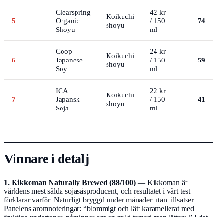
Clearspring
42 kr
Koikuchi
5
Organic
/ 150
74
shoyu
Shoyu
ml
Coop
24 kr
Koikuchi
6
Japanese
/ 150
59
shoyu
Soy
ml
ICA
22 kr
Koikuchi
7
Japansk
/ 150
41
shoyu
Soja
ml
Vinnare i detalj
1. Kikkoman Naturally Brewed (88/100)
— Kikkoman är
världens mest sålda sojasåsproducent, och resultatet i vårt test
förklarar varför. Naturligt bryggd under månader utan tillsatser.
Panelens aromnoteringar: “blommigt och lätt karamellerat med