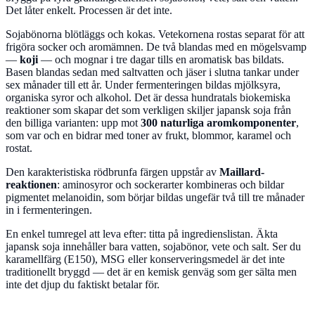
Det låter enkelt. Processen är det inte.
Sojabönorna blötläggs och kokas. Vetekornena rostas separat för att
frigöra socker och aromämnen. De två blandas med en mögelsvamp
—
koji
— och mognar i tre dagar tills en aromatisk bas bildats.
Basen blandas sedan med saltvatten och jäser i slutna tankar under
sex månader till ett år. Under fermenteringen bildas mjölksyra,
organiska syror och alkohol. Det är dessa hundratals biokemiska
reaktioner som skapar det som verkligen skiljer japansk soja från
den billiga varianten: upp mot
300 naturliga aromkomponenter
,
som var och en bidrar med toner av frukt, blommor, karamel och
rostat.
Den karakteristiska rödbrunfa färgen uppstår av
Maillard-
reaktionen
: aminosyror och sockerarter kombineras och bildar
pigmentet melanoidin, som börjar bildas ungefär två till tre månader
in i fermenteringen.
En enkel tumregel att leva efter: titta på ingredienslistan. Äkta
japansk soja innehåller bara vatten, sojabönor, vete och salt. Ser du
karamellfärg (E150), MSG eller konserveringsmedel är det inte
traditionellt bryggd — det är en kemisk genväg som ger sälta men
inte det djup du faktiskt betalar för.