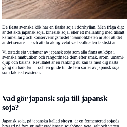
De flesta svenska kök har en flaska soja i dörrhyllan. Men fråga dig:
är det äkta japansk soja, kinesisk soja, eller ett mellanting med tillsatt
karamellfärg och konserveringsmedel? Sannolikheten är stor att det
är det senare — och att du aldrig vetat vad skillnaden faktiskt är.
Vi testade sju varianter av japansk soja som alla finns att köpa i
svenska matbutiker, och rangordnade dem efter smak, arom, umami-
djup och balans. Resultatet är en ranking du kan ta med dig nästa
gång du handlar — och en guide till de fem sorter av japansk soja
som faktiskt existerar.
Vad gör japansk soja till japansk
soja?
Japansk soja, på japanska kallad
shoyu
, är en fermenterad sojasås
bryggd på fyra grundingredienser: sojabönor, vete, salt och vatten.