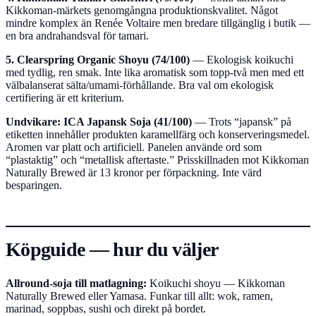
Kikkoman-märkets genomgångna produktionskvalitet. Något
mindre komplex än Renée Voltaire men bredare tillgänglig i butik —
en bra andrahandsval för tamari.
5. Clearspring Organic Shoyu (74/100)
— Ekologisk koikuchi
med tydlig, ren smak. Inte lika aromatisk som topp-två men med ett
välbalanserat sälta/umami-förhållande. Bra val om ekologisk
certifiering är ett kriterium.
Undvikare: ICA Japansk Soja (41/100)
— Trots “japansk” på
etiketten innehåller produkten karamellfärg och konserveringsmedel.
Aromen var platt och artificiell. Panelen använde ord som
“plastaktig” och “metallisk aftertaste.” Prisskillnaden mot Kikkoman
Naturally Brewed är 13 kronor per förpackning. Inte värd
besparingen.
Köpguide — hur du väljer
Allround-soja till matlagning:
Koikuchi shoyu — Kikkoman
Naturally Brewed eller Yamasa. Funkar till allt: wok, ramen,
marinad, soppbas, sushi och direkt på bordet.