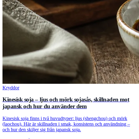
Kryddor
Kinesisk soja – ljus och mörk sojasås, skillnaden mot
japansk och hur du använder dem
Kinesisk soja finns i två huvudtyper: ljus (shengchou) och mörk
(laochou). Här är skillnaden i smak, konsistens och användning –
och hur den skiljer sig från japansk soja.