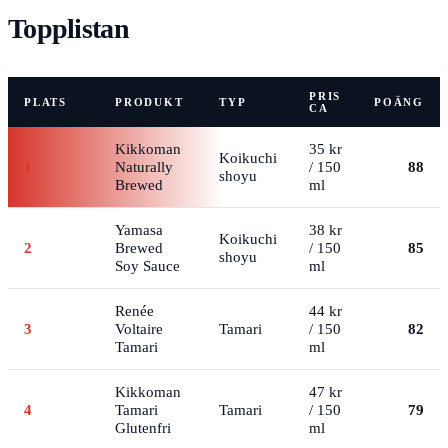
Topplistan
PRIS
PLATS
PRODUKT
TYP
POÄNG
CA
Kikkoman
35 kr
Koikuchi
1
Naturally
/ 150
88
shoyu
Brewed
ml
Yamasa
38 kr
Koikuchi
2
Brewed
/ 150
85
shoyu
Soy Sauce
ml
Renée
44 kr
3
Voltaire
Tamari
/ 150
82
Tamari
ml
Kikkoman
47 kr
4
Tamari
Tamari
/ 150
79
Glutenfri
ml