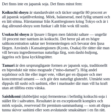
Det finns inte en japansk soja. Det finns minst fem:
Koikuchi shoyu
är standardvalet och täcker ungefär 80 procent av
all japansk sojatillverkning. Mörk, balanserad, med fyllig umami och
en lätt sötma. Härstammar från Kantōregionen kring Tokyo och är i
dag allround-shoyu som funkar i allt från wok till sushi.
Usukuchi shoyu
är ljusare i färgen men faktiskt saltare — ungefär
10 procent mer natrium än koikuchi. Det beror på att en högre
saltkoncentration saktar ner fermenteringen och bevarar den ljusa
färgen. Används i Kansairegionen (Kyoto, Osaka) för rätter där man
vill bevara ingrediensernas naturliga färg, som dashi-buljong,
äggröra och ljusa kycklingrätter.
Tamari
är den ursprungligaste formen av japansk soja, traditionellt
en biprodukt när miso mognade (“miso-damari”). Hög andel
sojabönor och lite eller inget vete, vilket ger en djupare och mer
koncentrerad umami — och gör den naturligt glutenfri. Utmärkt som
dippsås till sushi och sashimi, eller i marinader där man vill ha kraft
utan att tillföra extra vätska.
Saishikomi
(dubbeljäst soja) fermenteras i befintlig koikuchi-soja i
stället för i saltvatten. Resultatet är en exceptionellt komplex och
mörk sojasås, reserverad för premium-sammanhang — som att dippa
tunna skivor sashimi eller som avslutande smaksättare i en fin rätt.