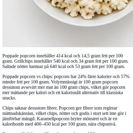
Poppade popcorn innehåller 414 kcal och 14,5 gram fett per 100
gram. Grillchips innehåller 540 kcal och 34 gram fett per 100 gram.
Saltade nötter hamnar på 640 kcal och 53 gram fett per 100 gram.
Poppade popcorn vs chips: popcorn har 24% färre kalorier och 57%
mindre fett per 100 gram. Volymmässigt är 100 gram popcorn
dessutom avsevärt mer mat än 100 gram chips, vilket gör popcorn
mer mättande per kalori och ett kalorisnålt alternativ till klassiska
snacks.
Chips saknar dessutom fibrer. Popcorn ger fibrer som reglerar
mättnadskänslan, vilket chips, nötter och godis i stort sett inte gör i
jämförbar mängd. Karamellpopcorn bryter mönstret och är en
kaloribomb med 400–450 kcal per 100 gram, nära chipsnivå.