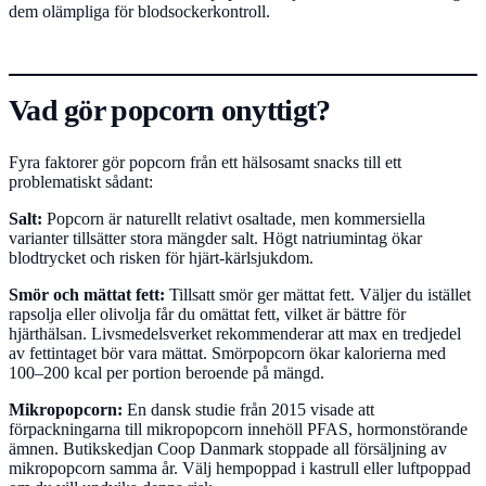
dem olämpliga för blodsockerkontroll.
Vad gör popcorn onyttigt?
Fyra faktorer gör popcorn från ett hälsosamt snacks till ett
problematiskt sådant:
Salt:
Popcorn är naturellt relativt osaltade, men kommersiella
varianter tillsätter stora mängder salt. Högt natriumintag ökar
blodtrycket och risken för hjärt-kärlsjukdom.
Smör och mättat fett:
Tillsatt smör ger mättat fett. Väljer du istället
rapsolja eller olivolja får du omättat fett, vilket är bättre för
hjärthälsan. Livsmedelsverket rekommenderar att max en tredjedel
av fettintaget bör vara mättat. Smörpopcorn ökar kalorierna med
100–200 kcal per portion beroende på mängd.
Mikropopcorn:
En dansk studie från 2015 visade att
förpackningarna till mikropopcorn innehöll PFAS, hormonstörande
ämnen. Butikskedjan Coop Danmark stoppade all försäljning av
mikropopcorn samma år. Välj hempoppad i kastrull eller luftpoppad