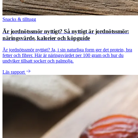
Snacks & tilltugg
Är jordnötssmör nyttigt? Så nyttigt är jordnötssmör:
näringsvärde, kalorier och köpguide
Är jordnötssmör nyttigt? Ja, i sin naturliga form ger det protein, bra
fetter och fibrer. Här är näringsvärdet per 100 gram och hur du
undviker tillsatt socker och palmolja.
Läs rapport