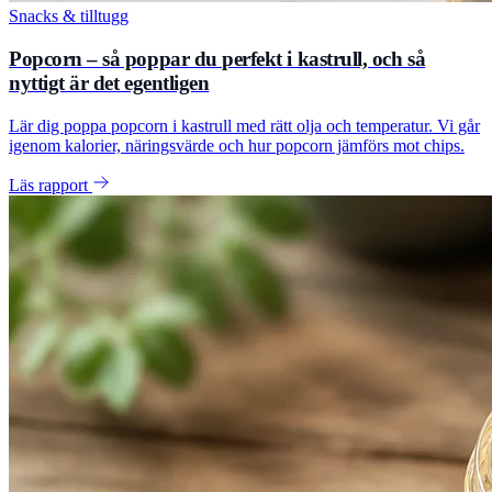
Snacks & tilltugg
Popcorn – så poppar du perfekt i kastrull, och så
nyttigt är det egentligen
Lär dig poppa popcorn i kastrull med rätt olja och temperatur. Vi går
igenom kalorier, näringsvärde och hur popcorn jämförs mot chips.
Läs rapport