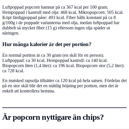
Luftpoppad popcorn hamnar på ca 367 kcal per 100 gram.
Hempoppad i kastrull med olja: 468 kcal. Mikropopcorn: 505 kcal.
Köpt färdigpoppad påse: 493 kcal. Fiber hålls konstant på ca 8
g/100g i de poppade varianterna med olja, medan luftpoppad har
dubbelt så mycket fiber (15 g) eftersom ingen olja späder ut
näringen.
Hur många kalorier är det per portion?
En normal portion är ca 30 gram (en skål för en person).
Luftpoppad: ca 30 kcal. Hempoppad kastrull: ca 140 kcal.
Biopopcorn liten (1,4 liter): ca 196 kcal. Biopopcorn stor (5,2 liter):
ca 728 kcal.
En matsked rapsolja tillsätter ca 120 kcal på hela satsen. Fördelas det
på en stor skål blir det en måttlig höjning per portion, men det är
enkelt att kontrollera hemma.
Är popcorn nyttigare än chips?