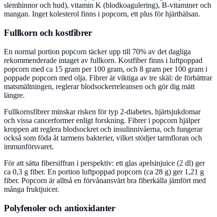
slemhinnor och hud), vitamin K (blodkoagulering), B-vitaminer och
mangan. Inget kolesterol finns i popcorn, ett plus för hjärthälsan.
Fullkorn och kostfibrer
En normal portion popcorn täcker upp till 70% av det dagliga
rekommenderade intaget av fullkorn. Kostfiber finns i luftpoppad
popcorn med ca 15 gram per 100 gram, och 8 gram per 100 gram i
poppade popcorn med olja. Fibrer är viktiga av tre skäl: de förbättrar
matsmältningen, reglerar blodsockerreleansen och gör dig mätt
längre.
Fullkornsfibrer minskar risken för typ 2-diabetes, hjärtsjukdomar
och vissa cancerformer enligt forskning. Fibrer i popcorn hjälper
kroppen att reglera blodsockret och insulinnivåerna, och fungerar
också som föda åt tarmens bakterier, vilket stödjer tarmfloran och
immunförsvaret.
För att sätta fibersiffran i perspektiv: ett glas apelsinjuice (2 dl) ger
ca 0,3 g fiber. En portion luftpoppad popcorn (ca 28 g) ger 1,21 g
fiber. Popcorn är alltså en förvånansvärt bra fiberkälla jämfört med
många fruktjuicer.
Polyfenoler och antioxidanter