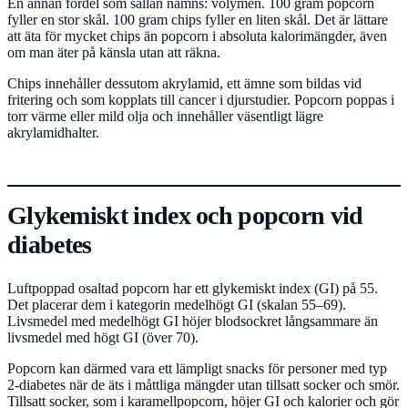
En annan fördel som sällan nämns: volymen. 100 gram popcorn
fyller en stor skål. 100 gram chips fyller en liten skål. Det är lättare
att äta för mycket chips än popcorn i absoluta kalorimängder, även
om man äter på känsla utan att räkna.
Chips innehåller dessutom akrylamid, ett ämne som bildas vid
fritering och som kopplats till cancer i djurstudier. Popcorn poppas i
torr värme eller mild olja och innehåller väsentligt lägre
akrylamidhalter.
Glykemiskt index och popcorn vid
diabetes
Luftpoppad osaltad popcorn har ett glykemiskt index (GI) på 55.
Det placerar dem i kategorin medelhögt GI (skalan 55–69).
Livsmedel med medelhögt GI höjer blodsockret långsammare än
livsmedel med högt GI (över 70).
Popcorn kan därmed vara ett lämpligt snacks för personer med typ
2-diabetes när de äts i måttliga mängder utan tillsatt socker och smör.
Tillsatt socker, som i karamellpopcorn, höjer GI och kalorier och gör