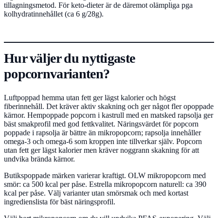
tillagningsmetod. För keto-dieter är de däremot olämpliga pga
kolhydratinnehållet (ca 6 g/28g).
Hur väljer du nyttigaste
popcornvarianten?
Luftpoppad hemma utan fett ger lägst kalorier och högst
fiberinnehåll. Det kräver aktiv skakning och ger något fler opoppade
kärnor. Hempoppade popcorn i kastrull med en matsked rapsolja ger
bäst smakprofil med god fettkvalitet. Näringsvärdet för popcorn
poppade i rapsolja är bättre än mikropopcorn; rapsolja innehåller
omega-3 och omega-6 som kroppen inte tillverkar själv. Popcorn
utan fett ger lägst kalorier men kräver noggrann skakning för att
undvika brända kärnor.
Butikspoppade märken varierar kraftigt. OLW mikropopcorn med
smör: ca 500 kcal per påse. Estrella mikropopcorn naturell: ca 390
kcal per påse. Välj varianter utan smörsmak och med kortast
ingredienslista för bäst näringsprofil.