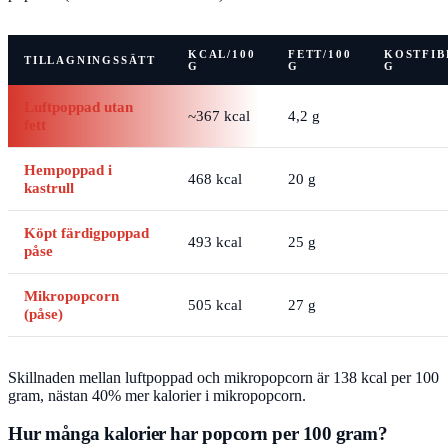
KCAL/100
FETT/100
KOSTFIB
TILLAGNINGSSÄTT
G
G
G
Luftpoppad utan
~367 kcal
4,2 g
fett
Hempoppad i
468 kcal
20 g
kastrull
Köpt färdigpoppad
493 kcal
25 g
påse
Mikropopcorn
505 kcal
27 g
(påse)
Skillnaden mellan luftpoppad och mikropopcorn är 138 kcal per 100
gram, nästan 40% mer kalorier i mikropopcorn.
Hur många kalorier har popcorn per 100 gram?