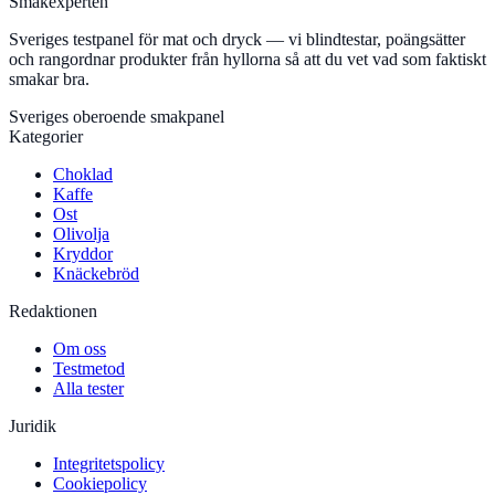
Smakexperten
Sveriges testpanel för mat och dryck — vi blindtestar, poängsätter
och rangordnar produkter från hyllorna så att du vet vad som faktiskt
smakar bra.
Sveriges oberoende smakpanel
Kategorier
Choklad
Kaffe
Ost
Olivolja
Kryddor
Knäckebröd
Redaktionen
Om oss
Testmetod
Alla tester
Juridik
Integritetspolicy
Cookiepolicy