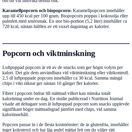
om du vill undvika denna risk.
Karamellpopcorn och biopopcorn:
Karamellpopcorn innehåller
upp till 450 kcal per 100 gram. Biopopcorn poppas i kokosolja eller
palmfett med smörsmak. En stor bio-portion (5,2 liter) innehåller ca
728 kcal, nästan hälften av ett vuxet dagsintag av kalorier.
Popcorn och viktminskning
Luftpoppad popcorn är ett av de snacks som ger högst volym per
kalori. Det gör dem användbara vid viktminskning eller viktkontroll.
2,5 dl luftpoppade popcorn innehåller ca 30 kcal. Samma mängd
chips i vikt räknat ger nästan 10 gånger fler kalorier.
Fibrer i popcorn bidrar till mättnad vilket kan minska totalt
kaloriintag under en dag. En studie publicerad i Nutrition Journal
visade att deltagare som åt luftpoppad popcorn som snacks upplevde
signifikant högre mättnadsgrad jämfört med chips, vid samma
kaloriinnehåll.
Popcorn passar in i de flesta kostmönster: de är glutenfria, innehåller
inget kolesterol och har låg andel mättat fett om du väljer rätt