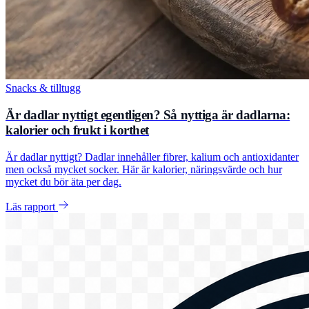
Snacks & tilltugg
Är dadlar nyttigt egentligen? Så nyttiga är dadlarna:
kalorier och frukt i korthet
Är dadlar nyttigt? Dadlar innehåller fibrer, kalium och antioxidanter
men också mycket socker. Här är kalorier, näringsvärde och hur
mycket du bör äta per dag.
Läs rapport