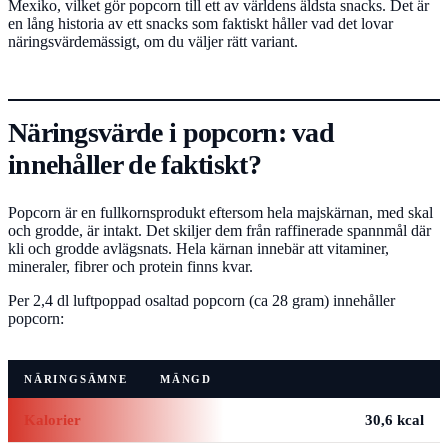
Mexiko, vilket gör popcorn till ett av världens äldsta snacks. Det är
en lång historia av ett snacks som faktiskt håller vad det lovar
näringsvärdemässigt, om du väljer rätt variant.
Näringsvärde i popcorn: vad
innehåller de faktiskt?
Popcorn är en fullkornsprodukt eftersom hela majskärnan, med skal
och grodde, är intakt. Det skiljer dem från raffinerade spannmål där
kli och grodde avlägsnats. Hela kärnan innebär att vitaminer,
mineraler, fibrer och protein finns kvar.
Per 2,4 dl luftpoppad osaltad popcorn (ca 28 gram) innehåller
popcorn:
NÄRINGSÄMNE
MÄNGD
Kalorier
30,6 kcal