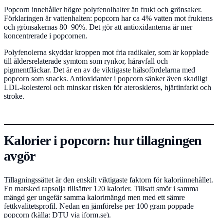
Popcorn innehåller högre polyfenolhalter än frukt och grönsaker.
Förklaringen är vattenhalten: popcorn har ca 4% vatten mot fruktens
och grönsakernas 80–90%. Det gör att antioxidanterna är mer
koncentrerade i popcornen.
Polyfenolerna skyddar kroppen mot fria radikaler, som är kopplade
till åldersrelaterade symtom som rynkor, håravfall och
pigmentfläckar. Det är en av de viktigaste hälsofördelarna med
popcorn som snacks. Antioxidanter i popcorn sänker även skadligt
LDL-kolesterol och minskar risken för ateroskleros, hjärtinfarkt och
stroke.
Kalorier i popcorn: hur tillagningen
avgör
Tillagningssättet är den enskilt viktigaste faktorn för kaloriinnehållet.
En matsked rapsolja tillsätter 120 kalorier. Tillsatt smör i samma
mängd ger ungefär samma kalorimängd men med ett sämre
fettkvalitetsprofil. Nedan en jämförelse per 100 gram poppade
popcorn (källa: DTU via iform.se).