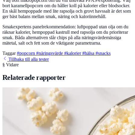
Välj bort mikropopcorn om du vill undvika PFAS-exponering. Välj
bort karamellpopcorn om du håller koll på kalorier eller blodsocker.
En skål hempoppade med lite rapsolja och grovt havssalt är det som
ger bäst balans mellan smak, näring och kaloriinnehåll.
Smakexpertens panelrekommendation: luftpoppad utan olja om du
räknar kalorier, hempoppad kastrull med rapsolja om du prioriterar
smak. Båda alternativen slår chips på alla näringsvärdemässiga
mätetal, salt och fett som de viktigaste parametrarna.
Taggar
#popcorn
#näringsvärde
#kalorier
#hälsa
#snacks
Tillbaka till alla tester
§ Vidare
Relaterade rapporter